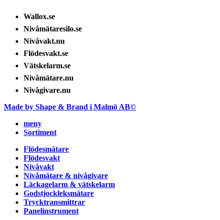
Wallox.se
Nivåmätaresilo.se
Nivåvakt.nu
Flödesvakt.se
Vätskelarm.se
Nivåmätare.nu
Nivågivare.nu
Made by Shape & Brand i Malmö AB©
meny
Sortiment
Flödesmätare
Flödesvakt
Nivåvakt
Nivåmätare & nivågivare
Läckagelarm & vätskelarm
Godstjockleksmätare
Trycktransmittrar
Panelinstrument