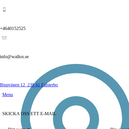
+4640152525
info@wallox.se
Bispvägen 12
239 41 Falsterbo
Menu
SKICKA OSS ETT E-MAIL