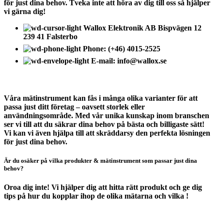
för just dina behov. Tveka inte att höra av dig till oss så hjälper
vi gärna dig!
Wallox Elektronik AB Bispvägen 12
239 41 Falsterbo
Phone: (+46) 4015-2525
E-mail: info@wallox.se
OM WALLOX ELEKTRONIK
Våra mätinstrument kan fås i många olika varianter för att
passa just ditt företag – oavsett storlek eller
användningsområde. Med vår unika kunskap inom branschen
ser vi till att du säkrar dina behov på bästa och billigaste sätt!
Vi kan vi även hjälpa till att skräddarsy den perfekta lösningen
för just dina behov.
Är du osäker på vilka produkter & mätinstrument som passar just dina
behov?
Oroa dig inte! Vi hjälper dig att hitta rätt produkt och ge dig
tips på hur du kopplar ihop de olika mätarna och vilka !
VÅRT SORTIMENT