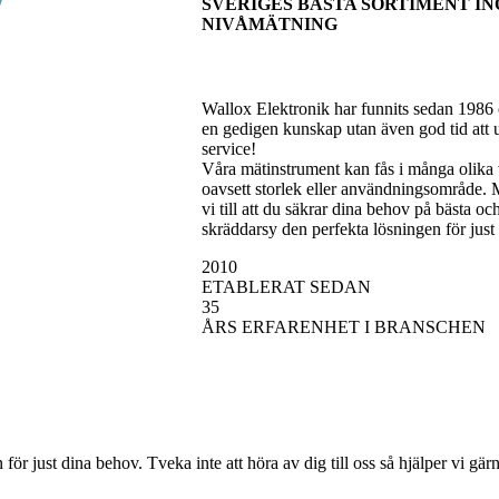
SVERIGES BÄSTA SORTIMENT I
NIVÅMÄTNING
Wallox Elektronik har funnits sedan 1986 o
en gedigen kunskap utan även god tid att 
service!
Våra mätinstrument kan fås i många olika va
oavsett storlek eller användningsområde.
vi till att du säkrar dina behov på bästa och 
skräddarsy den perfekta lösningen för just
2010
ETABLERAT SEDAN
35
ÅRS ERFARENHET I BRANSCHEN
 för just dina behov. Tveka inte att höra av dig till oss så hjälper vi gär