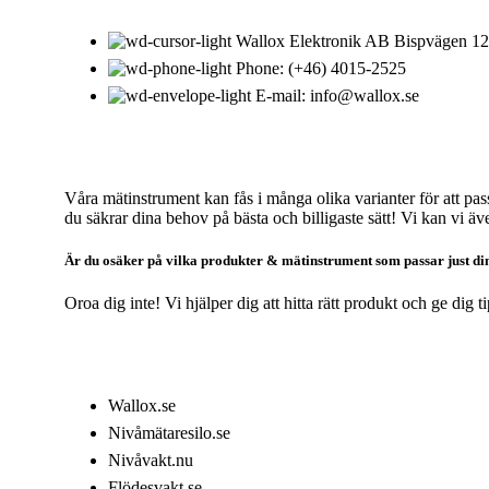
Wallox Elektronik AB Bispvägen 12
Phone: (+46) 4015-2525
E-mail: info@wallox.se
OM WALLOX ELEKTRONIK
Våra mätinstrument kan fås i många olika varianter för att pas
du säkrar dina behov på bästa och billigaste sätt! Vi kan vi äve
Är du osäker på vilka produkter & mätinstrument som passar just d
Oroa dig inte! Vi hjälper dig att hitta rätt produkt och ge dig 
VÅRT SORTIMENT
Wallox.se
Nivåmätaresilo.se
Nivåvakt.nu
Flödesvakt.se