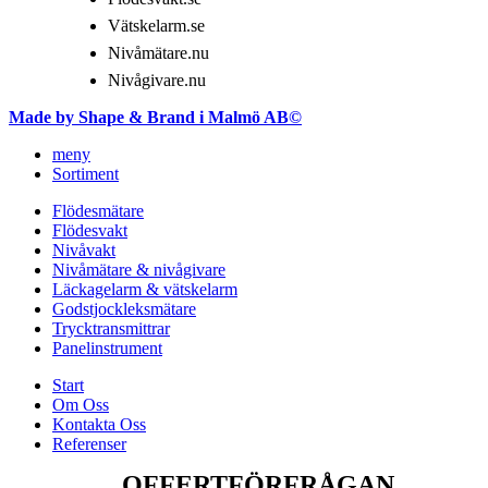
Vätskelarm.se
Nivåmätare.nu
Nivågivare.nu
Made by Shape & Brand i Malmö AB©
meny
Sortiment
Flödesmätare
Flödesvakt
Nivåvakt
Nivåmätare & nivågivare
Läckagelarm & vätskelarm
Godstjockleksmätare
Trycktransmittrar
Panelinstrument
Start
Om Oss
Kontakta Oss
Referenser
OFFERTFÖRFRÅGAN