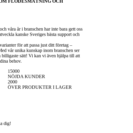
NOM FLÖDESMÄTNING OCH
ch våra år i branschen har inte bara gett oss
utveckla kanske Sveriges bästa support och
rianter för att passa just ditt företag –
 Med vår unika kunskap inom branschen ser
billigaste sätt! Vi kan vi även hjälpa till att
 dina behov.
15000
NÖJDA KUNDER
2000
ÖVER PRODUKTER I LAGER
na dig!