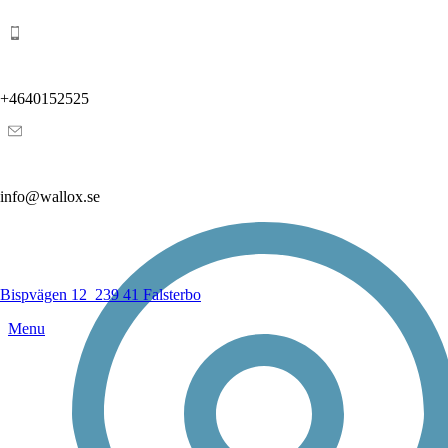
+4640152525
info@wallox.se
Bispvägen 12
239 41 Falsterbo
Menu