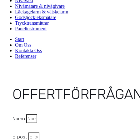
Nivåvakt
Nivåmätare & nivågivare
Läckagelarm & vätskelarm
Godstjockleksmätare
Trycktransmittrar
Panelinstrument
Start
Om Oss
Kontakta Oss
Referenser
OFFERTFÖRFRÅGA
Namn
E-post