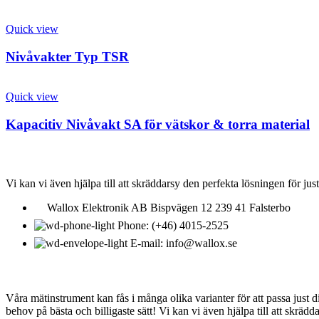
Quick view
Nivåvakter Typ TSR
Quick view
Kapacitiv Nivåvakt SA för vätskor & torra material
KONTAKTA OSS
Vi kan vi även hjälpa till att skräddarsy den perfekta lösningen för just
Wallox Elektronik AB Bispvägen 12 239 41 Falsterbo
Phone: (+46) 4015-2525
E-mail: info@wallox.se
OM WALLOX ELEKTRONIK
Våra mätinstrument kan fås i många olika varianter för att passa just 
behov på bästa och billigaste sätt! Vi kan vi även hjälpa till att skräd