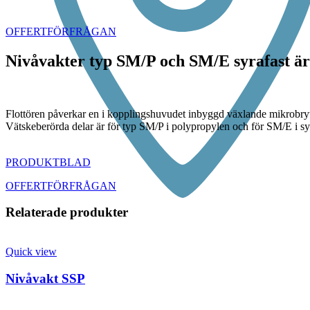
Click to enlarge
OFFERTFÖRFRÅGAN
Nivåvakter typ SM/P och SM/E syrafast är 
Flottören påverkar en i kopplingshuvudet inbyggd växlande mikrobryt
Vätskeberörda delar är för typ SM/P i polypropylen och för SM/E i syr
PRODUKTBLAD
OFFERTFÖRFRÅGAN
Relaterade produkter
Quick view
Nivåvakt SSP