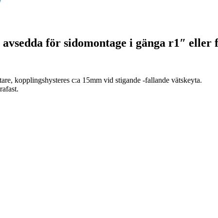
avsedda för sidomontage i gänga r1″ eller f
are, kopplingshysteres c:a 15mm vid stigande -fallande vätskeyta.
afast.