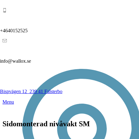
+4640152525
info@wallox.se
Bispvägen 12
239 41 Falsterbo
Menu
Sidomonterad nivåvakt SM